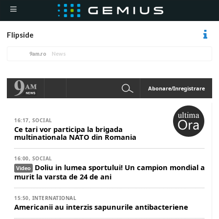
Flipside
9am.ro
News